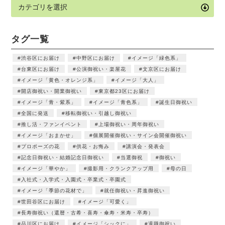
タグ一覧
渋谷区にお届け
中野区にお届け
イメージ「緑色系」
台東区にお届け
公演御祝い・楽屋花
文京区にお届け
イメージ「黄色・オレンジ系」
イメージ「大人」
開店御祝い・開業御祝い
東京都23区にお届け
イメージ「青・紫系」
イメージ「青色系」
誕生日御祝い
全国に発送
移転御祝い・引越し御祝い
推し活・ファンイベント
上場御祝い・周年御祝い
イメージ「おまかせ」
個展開催御祝い・サイン会開催御祝い
プロポーズの花
供花・お悔み
講演会・発表会
記念日御祝い・結婚記念日御祝い
当選御祝
御祝い
イメージ「華やか」
撮影用・クランクアップ用
母の日
入社式・入学式・入園式・卒業式・卒園式
イメージ「季節の花材で」
就任御祝い・昇進御祝い
世田谷区にお届け
イメージ「可愛く」
長寿御祝い（還暦・古希・喜寿・傘寿・米寿・卒寿）
品川区にお届け
イメージ「シックに」
退職御祝い