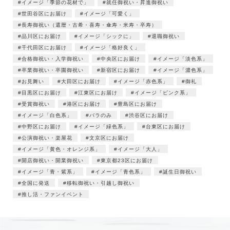
イメージ「季節の花材で」
就任御祝い・昇進御祝い
世田谷区にお届け
イメージ「可愛く」
長寿御祝い（還暦・古希・喜寿・傘寿・米寿・卒寿）
品川区にお届け
イメージ「シックに」
退職御祝い
千代田区にお届け
イメージ「格好良く」
合格御祝い・入学御祝い
中央区にお届け
イメージ「淡色系」
卒業御祝い・卒園御祝い
新宿区にお届け
イメージ「濃色系」
お見舞い
大田区にお届け
イメージ「赤色系」
御礼
目黒区にお届け
江東区にお届け
イメージ「ピンク系」
受賞御祝い
港区にお届け
豊島区にお届け
イメージ「白色系」
バラのみ
渋谷区にお届け
中野区にお届け
イメージ「緑色系」
台東区にお届け
公演御祝い・楽屋花
文京区にお届け
イメージ「黄色・オレンジ系」
イメージ「大人」
開店御祝い・開業御祝い
東京都23区にお届け
イメージ「青・紫系」
イメージ「青色系」
誕生日御祝い
全国に発送
移転御祝い・引越し御祝い
推し活・ファンイベント