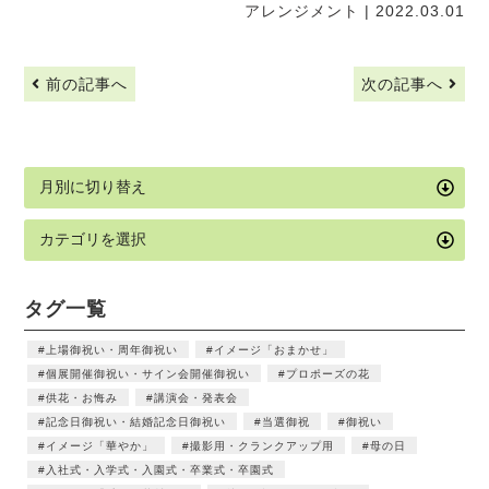
アレンジメント
| 2022.03.01
前の記事へ
次の記事へ
タグ一覧
上場御祝い・周年御祝い
イメージ「おまかせ」
個展開催御祝い・サイン会開催御祝い
プロポーズの花
供花・お悔み
講演会・発表会
記念日御祝い・結婚記念日御祝い
当選御祝
御祝い
イメージ「華やか」
撮影用・クランクアップ用
母の日
入社式・入学式・入園式・卒業式・卒園式