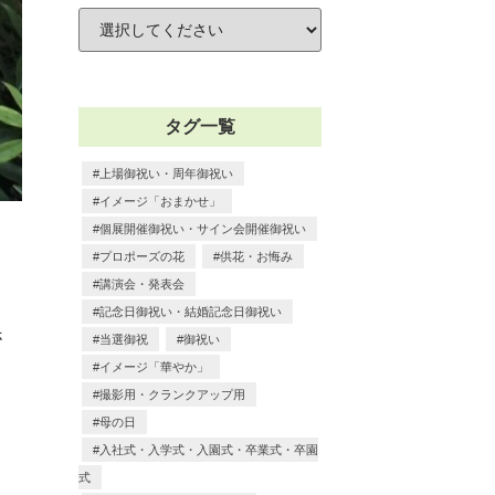
タグ一覧
上場御祝い・周年御祝い
イメージ「おまかせ」
ク
個展開催御祝い・サイン会開催御祝い
プロポーズの花
供花・お悔み
講演会・発表会
記念日御祝い・結婚記念日御祝い
さ
当選御祝
御祝い
イメージ「華やか」
撮影用・クランクアップ用
母の日
入社式・入学式・入園式・卒業式・卒園
式