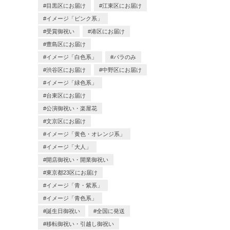
目黒区にお届け
江東区にお届け
イメージ「ピンク系」
受賞御祝い
港区にお届け
豊島区にお届け
イメージ「白色系」
バラのみ
渋谷区にお届け
中野区にお届け
イメージ「緑色系」
台東区にお届け
公演御祝い・楽屋花
文京区にお届け
イメージ「黄色・オレンジ系」
イメージ「大人」
開店御祝い・開業御祝い
東京都23区にお届け
イメージ「青・紫系」
イメージ「青色系」
誕生日御祝い
全国に発送
移転御祝い・引越し御祝い