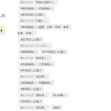
イメージ「季節の花材で」
就任御祝い・昇進御祝い
世田谷区にお届け
.20
イメージ「可愛く」
長寿御祝い（還暦・古希・喜寿・傘寿・
へ
米寿・卒寿）
品川区にお届け
イメージ「シックに」
退職御祝い
千代田区にお届け
イメージ「格好良く」
合格御祝い・入学御祝い
中央区にお届け
イメージ「淡色系」
卒業御祝い・卒園御祝い
新宿区にお届け
イメージ「濃色系」
お見舞い
大田区にお届け
イメージ「赤色系」
御礼