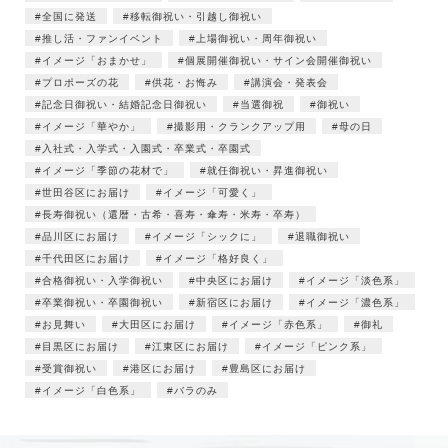
全国に発送
移転御祝い・引越し御祝い
推し活・ファンイベント
上場御祝い・周年御祝い
イメージ「おまかせ」
個展開催御祝い・サイン会開催御祝い
プロポーズの花
供花・お悔み
講演会・発表会
記念日御祝い・結婚記念日御祝い
当選御祝
御祝い
イメージ「華やか」
撮影用・クランクアップ用
母の日
入社式・入学式・入園式・卒業式・卒園式
イメージ「季節の花材で」
就任御祝い・昇進御祝い
世田谷区にお届け
イメージ「可愛く」
長寿御祝い（還暦・古希・喜寿・傘寿・米寿・卒寿）
品川区にお届け
イメージ「シックに」
退職御祝い
千代田区にお届け
イメージ「格好良く」
合格御祝い・入学御祝い
中央区にお届け
イメージ「淡色系」
卒業御祝い・卒園御祝い
新宿区にお届け
イメージ「濃色系」
お見舞い
大田区にお届け
イメージ「赤色系」
御礼
目黒区にお届け
江東区にお届け
イメージ「ピンク系」
受賞御祝い
港区にお届け
豊島区にお届け
イメージ「白色系」
バラのみ