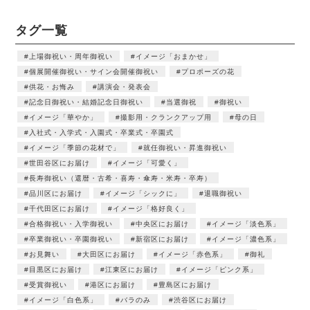
タグ一覧
上場御祝い・周年御祝い
イメージ「おまかせ」
個展開催御祝い・サイン会開催御祝い
プロポーズの花
供花・お悔み
講演会・発表会
記念日御祝い・結婚記念日御祝い
当選御祝
御祝い
イメージ「華やか」
撮影用・クランクアップ用
母の日
入社式・入学式・入園式・卒業式・卒園式
イメージ「季節の花材で」
就任御祝い・昇進御祝い
世田谷区にお届け
イメージ「可愛く」
長寿御祝い（還暦・古希・喜寿・傘寿・米寿・卒寿）
品川区にお届け
イメージ「シックに」
退職御祝い
千代田区にお届け
イメージ「格好良く」
合格御祝い・入学御祝い
中央区にお届け
イメージ「淡色系」
卒業御祝い・卒園御祝い
新宿区にお届け
イメージ「濃色系」
お見舞い
大田区にお届け
イメージ「赤色系」
御礼
目黒区にお届け
江東区にお届け
イメージ「ピンク系」
受賞御祝い
港区にお届け
豊島区にお届け
イメージ「白色系」
バラのみ
渋谷区にお届け