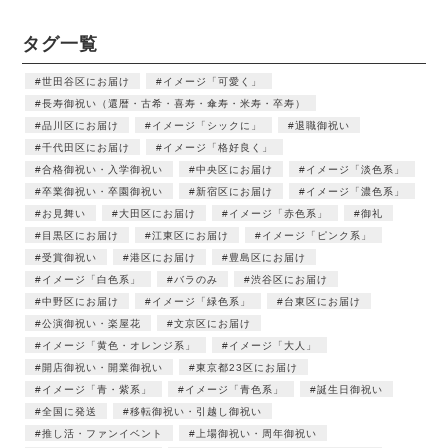
タグ一覧
世田谷区にお届け
イメージ「可愛く」
長寿御祝い（還暦・古希・喜寿・傘寿・米寿・卒寿）
品川区にお届け
イメージ「シックに」
退職御祝い
千代田区にお届け
イメージ「格好良く」
合格御祝い・入学御祝い
中央区にお届け
イメージ「淡色系」
卒業御祝い・卒園御祝い
新宿区にお届け
イメージ「濃色系」
お見舞い
大田区にお届け
イメージ「赤色系」
御礼
目黒区にお届け
江東区にお届け
イメージ「ピンク系」
受賞御祝い
港区にお届け
豊島区にお届け
イメージ「白色系」
バラのみ
渋谷区にお届け
中野区にお届け
イメージ「緑色系」
台東区にお届け
公演御祝い・楽屋花
文京区にお届け
イメージ「黄色・オレンジ系」
イメージ「大人」
開店御祝い・開業御祝い
東京都23区にお届け
イメージ「青・紫系」
イメージ「青色系」
誕生日御祝い
全国に発送
移転御祝い・引越し御祝い
推し活・ファンイベント
上場御祝い・周年御祝い