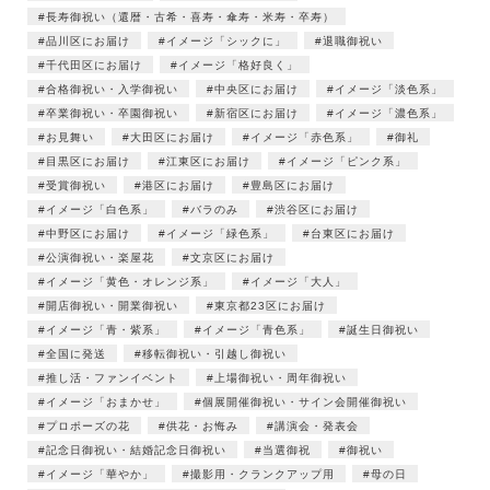
長寿御祝い（還暦・古希・喜寿・傘寿・米寿・卒寿）
品川区にお届け
イメージ「シックに」
退職御祝い
千代田区にお届け
イメージ「格好良く」
合格御祝い・入学御祝い
中央区にお届け
イメージ「淡色系」
卒業御祝い・卒園御祝い
新宿区にお届け
イメージ「濃色系」
お見舞い
大田区にお届け
イメージ「赤色系」
御礼
目黒区にお届け
江東区にお届け
イメージ「ピンク系」
受賞御祝い
港区にお届け
豊島区にお届け
イメージ「白色系」
バラのみ
渋谷区にお届け
中野区にお届け
イメージ「緑色系」
台東区にお届け
公演御祝い・楽屋花
文京区にお届け
イメージ「黄色・オレンジ系」
イメージ「大人」
開店御祝い・開業御祝い
東京都23区にお届け
イメージ「青・紫系」
イメージ「青色系」
誕生日御祝い
全国に発送
移転御祝い・引越し御祝い
推し活・ファンイベント
上場御祝い・周年御祝い
イメージ「おまかせ」
個展開催御祝い・サイン会開催御祝い
プロポーズの花
供花・お悔み
講演会・発表会
記念日御祝い・結婚記念日御祝い
当選御祝
御祝い
イメージ「華やか」
撮影用・クランクアップ用
母の日