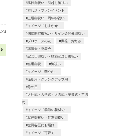
移転御祝い・引越し御祝い
推し活・ファンイベント
上場御祝い・周年御祝い
イメージ「おまかせ」
.23
個展開催御祝い・サイン会開催御祝い
プロポーズの花
供花・お悔み
講演会・発表会
へ
記念日御祝い・結婚記念日御祝い
当選御祝
御祝い
イメージ「華やか」
撮影用・クランクアップ用
母の日
入社式・入学式・入園式・卒業式・卒園
式
イメージ「季節の花材で」
就任御祝い・昇進御祝い
世田谷区にお届け
イメージ「可愛く」