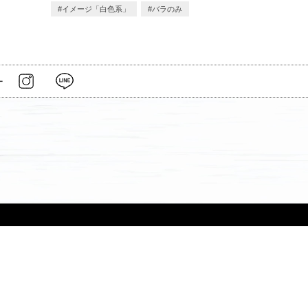
イメージ「白色系」
バラのみ
ー