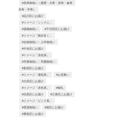
長寿御祝い（還暦・古希・喜寿・傘寿・
米寿・卒寿）
品川区にお届け
イメージ「シックに」
退職御祝い
千代田区にお届け
イメージ「格好良く」
合格御祝い・入学御祝い
中央区にお届け
イメージ「淡色系」
卒業御祝い・卒園御祝い
新宿区にお届け
イメージ「濃色系」
お見舞い
大田区にお届け
イメージ「赤色系」
御礼
目黒区にお届け
江東区にお届け
イメージ「ピンク系」
受賞御祝い
港区にお届け
豊島区にお届け