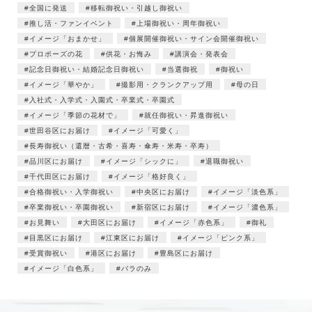
全国に発送
移転御祝い・引越し御祝い
推し活・ファンイベント
上場御祝い・周年御祝い
イメージ「おまかせ」
個展開催御祝い・サイン会開催御祝い
プロポーズの花
供花・お悔み
講演会・発表会
記念日御祝い・結婚記念日御祝い
当選御祝
御祝い
イメージ「華やか」
撮影用・クランクアップ用
母の日
入社式・入学式・入園式・卒業式・卒園式
イメージ「季節の花材で」
就任御祝い・昇進御祝い
世田谷区にお届け
イメージ「可愛く」
長寿御祝い（還暦・古希・喜寿・傘寿・米寿・卒寿）
品川区にお届け
イメージ「シックに」
退職御祝い
千代田区にお届け
イメージ「格好良く」
合格御祝い・入学御祝い
中央区にお届け
イメージ「淡色系」
卒業御祝い・卒園御祝い
新宿区にお届け
イメージ「濃色系」
お見舞い
大田区にお届け
イメージ「赤色系」
御礼
目黒区にお届け
江東区にお届け
イメージ「ピンク系」
受賞御祝い
港区にお届け
豊島区にお届け
イメージ「白色系」
バラのみ