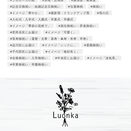
プロポーズの花
供花・お悔み
講演会・発表会
記念日御祝い・結婚記念日御祝い
当選御祝
御祝い
イメージ「華やか」
撮影用・クランクアップ用
母の日
入社式・入学式・入園式・卒業式・卒園式
イメージ「季節の花材で」
就任御祝い・昇進御祝い
世田谷区にお届け
イメージ「可愛く」
長寿御祝い（還暦・古希・喜寿・傘寿・米寿・卒寿）
品川区にお届け
イメージ「シックに」
退職御祝い
千代田区にお届け
イメージ「格好良く」
合格御祝い・入学御祝い
中央区にお届け
イメージ「淡色系」
卒業御祝い・卒園御祝い