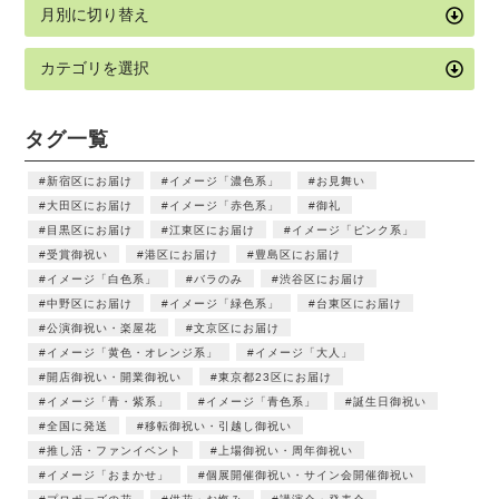
タグ一覧
新宿区にお届け
イメージ「濃色系」
お見舞い
大田区にお届け
イメージ「赤色系」
御礼
目黒区にお届け
江東区にお届け
イメージ「ピンク系」
受賞御祝い
港区にお届け
豊島区にお届け
イメージ「白色系」
バラのみ
渋谷区にお届け
中野区にお届け
イメージ「緑色系」
台東区にお届け
公演御祝い・楽屋花
文京区にお届け
イメージ「黄色・オレンジ系」
イメージ「大人」
開店御祝い・開業御祝い
東京都23区にお届け
イメージ「青・紫系」
イメージ「青色系」
誕生日御祝い
全国に発送
移転御祝い・引越し御祝い
推し活・ファンイベント
上場御祝い・周年御祝い
イメージ「おまかせ」
個展開催御祝い・サイン会開催御祝い