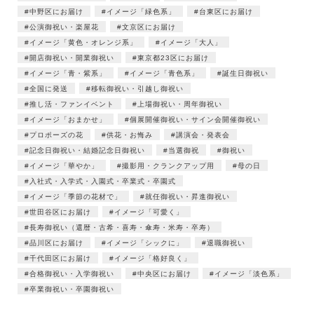
中野区にお届け
イメージ「緑色系」
台東区にお届け
公演御祝い・楽屋花
文京区にお届け
イメージ「黄色・オレンジ系」
イメージ「大人」
開店御祝い・開業御祝い
東京都23区にお届け
イメージ「青・紫系」
イメージ「青色系」
誕生日御祝い
全国に発送
移転御祝い・引越し御祝い
推し活・ファンイベント
上場御祝い・周年御祝い
イメージ「おまかせ」
個展開催御祝い・サイン会開催御祝い
プロポーズの花
供花・お悔み
講演会・発表会
記念日御祝い・結婚記念日御祝い
当選御祝
御祝い
イメージ「華やか」
撮影用・クランクアップ用
母の日
入社式・入学式・入園式・卒業式・卒園式
イメージ「季節の花材で」
就任御祝い・昇進御祝い
世田谷区にお届け
イメージ「可愛く」
長寿御祝い（還暦・古希・喜寿・傘寿・米寿・卒寿）
品川区にお届け
イメージ「シックに」
退職御祝い
千代田区にお届け
イメージ「格好良く」
合格御祝い・入学御祝い
中央区にお届け
イメージ「淡色系」
卒業御祝い・卒園御祝い