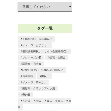
タグ一覧
上場御祝い・周年御祝い
イメージ「おまかせ」
個展開催御祝い・サイン会開催御祝い
プロポーズの花
供花・お悔み
講演会・発表会
記念日御祝い・結婚記念日御祝い
当選御祝
御祝い
イメージ「華やか」
撮影用・クランクアップ用
母の日
入社式・入学式・入園式・卒業式・卒園
式