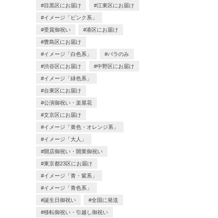
目黒区にお届け
江東区にお届け
イメージ「ピンク系」
受賞御祝い
港区にお届け
豊島区にお届け
イメージ「白色系」
バラのみ
渋谷区にお届け
中野区にお届け
イメージ「緑色系」
台東区にお届け
公演御祝い・楽屋花
文京区にお届け
イメージ「黄色・オレンジ系」
イメージ「大人」
開店御祝い・開業御祝い
東京都23区にお届け
イメージ「青・紫系」
イメージ「青色系」
誕生日御祝い
全国に発送
移転御祝い・引越し御祝い