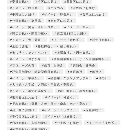
受賞御祝い
港区にお届け
豊島区にお届け
イメージ「白色系」
バラのみ
渋谷区にお届け
中野区にお届け
イメージ「緑色系」
台東区にお届け
公演御祝い・楽屋花
文京区にお届け
イメージ「黄色・オレンジ系」
イメージ「大人」
開店御祝い・開業御祝い
東京都23区にお届け
イメージ「青・紫系」
イメージ「青色系」
誕生日御祝い
全国に発送
移転御祝い・引越し御祝い
推し活・ファンイベント
上場御祝い・周年御祝い
イメージ「おまかせ」
個展開催御祝い・サイン会開催御祝い
プロポーズの花
供花・お悔み
講演会・発表会
記念日御祝い・結婚記念日御祝い
当選御祝
御祝い
イメージ「華やか」
撮影用・クランクアップ用
母の日
入社式・入学式・入園式・卒業式・卒園式
イメージ「季節の花材で」
就任御祝い・昇進御祝い
世田谷区にお届け
イメージ「可愛く」
長寿御祝い（還暦・古希・喜寿・傘寿・米寿・卒寿）
品川区にお届け
イメージ「シックに」
退職御祝い
千代田区にお届け
イメージ「格好良く」
合格御祝い・入学御祝い
中央区にお届け
イメージ「淡色系」
卒業御祝い・卒園御祝い