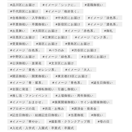
品川区にお届け
イメージ「シックに」
退職御祝い
千代田区にお届け
イメージ「格好良く」
合格御祝い・入学御祝い
中央区にお届け
イメージ「淡色系」
卒業御祝い・卒園御祝い
新宿区にお届け
イメージ「濃色系」
お見舞い
大田区にお届け
イメージ「赤色系」
御礼
目黒区にお届け
江東区にお届け
イメージ「ピンク系」
受賞御祝い
港区にお届け
豊島区にお届け
イメージ「白色系」
バラのみ
渋谷区にお届け
中野区にお届け
イメージ「緑色系」
台東区にお届け
公演御祝い・楽屋花
文京区にお届け
イメージ「黄色・オレンジ系」
イメージ「大人」
開店御祝い・開業御祝い
東京都23区にお届け
イメージ「青・紫系」
イメージ「青色系」
誕生日御祝い
全国に発送
移転御祝い・引越し御祝い
推し活・ファンイベント
上場御祝い・周年御祝い
イメージ「おまかせ」
個展開催御祝い・サイン会開催御祝い
プロポーズの花
供花・お悔み
講演会・発表会
記念日御祝い・結婚記念日御祝い
当選御祝
御祝い
イメージ「華やか」
撮影用・クランクアップ用
母の日
入社式・入学式・入園式・卒業式・卒園式