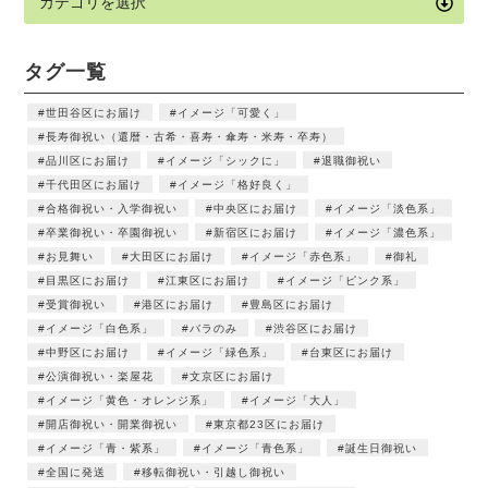
タグ一覧
世田谷区にお届け
イメージ「可愛く」
長寿御祝い（還暦・古希・喜寿・傘寿・米寿・卒寿）
品川区にお届け
イメージ「シックに」
退職御祝い
千代田区にお届け
イメージ「格好良く」
合格御祝い・入学御祝い
中央区にお届け
イメージ「淡色系」
卒業御祝い・卒園御祝い
新宿区にお届け
イメージ「濃色系」
お見舞い
大田区にお届け
イメージ「赤色系」
御礼
目黒区にお届け
江東区にお届け
イメージ「ピンク系」
受賞御祝い
港区にお届け
豊島区にお届け
イメージ「白色系」
バラのみ
渋谷区にお届け
中野区にお届け
イメージ「緑色系」
台東区にお届け
公演御祝い・楽屋花
文京区にお届け
イメージ「黄色・オレンジ系」
イメージ「大人」
開店御祝い・開業御祝い
東京都23区にお届け
イメージ「青・紫系」
イメージ「青色系」
誕生日御祝い
全国に発送
移転御祝い・引越し御祝い