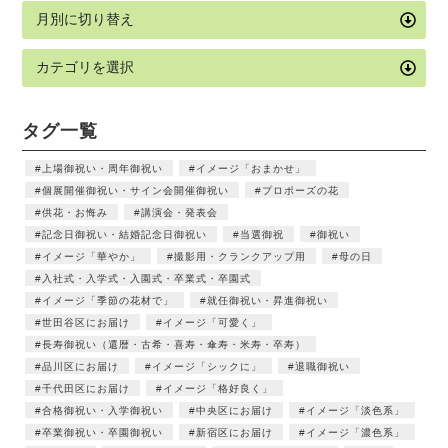
タグ一覧
上場御祝い・周年御祝い
イメージ「おまかせ」
個展開催御祝い・サイン会開催御祝い
プロポーズの花
供花・お悔み
講演会・発表会
記念日御祝い・結婚記念日御祝い
当選御祝
御祝い
イメージ「華やか」
撮影用・クランクアップ用
母の日
入社式・入学式・入園式・卒業式・卒園式
イメージ「季節の花材で」
就任御祝い・昇進御祝い
世田谷区にお届け
イメージ「可愛く」
長寿御祝い（還暦・古希・喜寿・傘寿・米寿・卒寿）
品川区にお届け
イメージ「シックに」
退職御祝い
千代田区にお届け
イメージ「格好良く」
合格御祝い・入学御祝い
中央区にお届け
イメージ「淡色系」
卒業御祝い・卒園御祝い
新宿区にお届け
イメージ「濃色系」