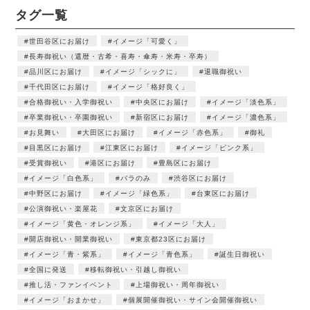
タグ一覧
世田谷区にお届け
イメージ「可愛く」
長寿御祝い（還暦・古希・喜寿・傘寿・米寿・卒寿）
品川区にお届け
イメージ「シックに」
退職御祝い
千代田区にお届け
イメージ「格好良く」
合格御祝い・入学御祝い
中央区にお届け
イメージ「淡色系」
卒業御祝い・卒園御祝い
新宿区にお届け
イメージ「濃色系」
お見舞い
大田区にお届け
イメージ「赤色系」
御礼
目黒区にお届け
江東区にお届け
イメージ「ピンク系」
受賞御祝い
港区にお届け
豊島区にお届け
イメージ「白色系」
バラのみ
渋谷区にお届け
中野区にお届け
イメージ「緑色系」
台東区にお届け
公演御祝い・楽屋花
文京区にお届け
イメージ「黄色・オレンジ系」
イメージ「大人」
開店御祝い・開業御祝い
東京都23区にお届け
イメージ「青・紫系」
イメージ「青色系」
誕生日御祝い
全国に発送
移転御祝い・引越し御祝い
推し活・ファンイベント
上場御祝い・周年御祝い
イメージ「おまかせ」
個展開催御祝い・サイン会開催御祝い