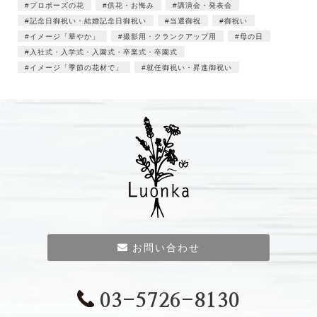
プロポーズの花
供花・お悔み
講演会・発表会
記念日御祝い・結婚記念日御祝い
当選御祝
御祝い
イメージ「華やか」
撮影用・クランクアップ用
母の日
入社式・入学式・入園式・卒業式・卒園式
イメージ「季節の花材で」
就任御祝い・昇進御祝い
お問い合わせ
03-5726-8130