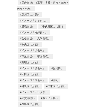
長寿御祝い（還暦・古希・喜寿・傘寿・
米寿・卒寿）
品川区にお届け
イメージ「シックに」
退職御祝い
千代田区にお届け
イメージ「格好良く」
合格御祝い・入学御祝い
中央区にお届け
イメージ「淡色系」
卒業御祝い・卒園御祝い
新宿区にお届け
イメージ「濃色系」
お見舞い
大田区にお届け
イメージ「赤色系」
御礼
目黒区にお届け
江東区にお届け
イメージ「ピンク系」
受賞御祝い
港区にお届け
豊島区にお届け