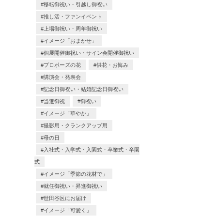
移転御祝い・引越し御祝い
推し活・ファンイベント
上場御祝い・周年御祝い
イメージ「おまかせ」
個展開催御祝い・サイン会開催御祝い
プロポーズの花
供花・お悔み
講演会・発表会
記念日御祝い・結婚記念日御祝い
当選御祝
御祝い
イメージ「華やか」
撮影用・クランクアップ用
母の日
入社式・入学式・入園式・卒業式・卒園
式
イメージ「季節の花材で」
就任御祝い・昇進御祝い
世田谷区にお届け
イメージ「可愛く」