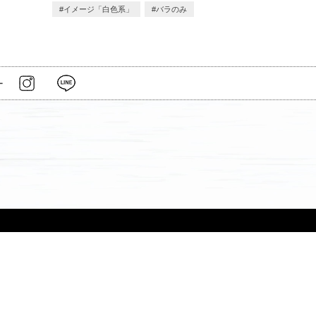
イメージ「白色系」
バラのみ
ー