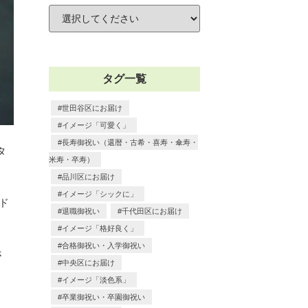
タグ一覧
世田谷区にお届け
イメージ「可愛く」
長寿御祝い（還暦・古希・喜寿・傘寿・
タ
米寿・卒寿）
品川区にお届け
イメージ「シックに」
ンド
退職御祝い
千代田区にお届け
イメージ「格好良く」
合格御祝い・入学御祝い
さ
中央区にお届け
イメージ「淡色系」
卒業御祝い・卒園御祝い