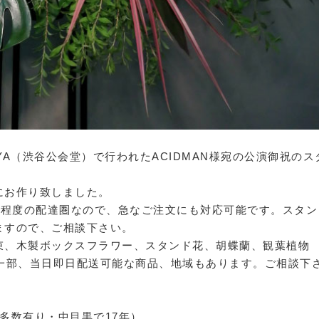
HIBUYA（渋谷公会堂）で行われたACIDMAN様宛の公演御祝のス
にお作り致しました。
から10分程度の配達圏なので、急なご注文にも対応可能です。スタ
ますので、ご相談下さい。
束、木製ボックスフラワー、スタンド花、胡蝶蘭、観葉植物
。一部、当日即日配送可能な商品、地域もあります。ご相談下
像多数有り・中目黒で17年）