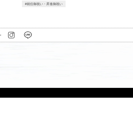
就任御祝い・昇進御祝い
ー