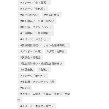
イメージ「青・紫系」
イメージ「青色系」
誕生日御祝い
全国に発送
移転御祝い・引越し御祝い
推し活・ファンイベント
上場御祝い・周年御祝い
イメージ「おまかせ」
個展開催御祝い・サイン会開催御祝い
プロポーズの花
供花・お悔み
講演会・発表会
記念日御祝い・結婚記念日御祝い
当選御祝
御祝い
イメージ「華やか」
撮影用・クランクアップ用
母の日
入社式・入学式・入園式・卒業式・卒園
式
イメージ「季節の花材で」