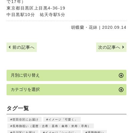
で17年）
東京都目黒区上目黒4-36-19
中目黒駅10分 祐天寺駅5分
胡蝶蘭・花鉢
| 2020.09.14
前の記事へ
次の記事へ
タグ一覧
世田谷区にお届け
イメージ「可愛く」
長寿御祝い（還暦・古希・喜寿・傘寿・米寿・卒寿）
品川区にお届け
イメージ「シックに」
退職御祝い