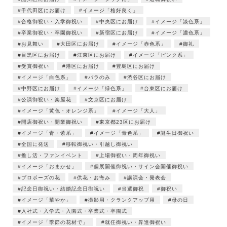
千代田区にお届け
イメージ「格好良く」
合格御祝い・入学御祝い
中央区にお届け
イメージ「淡色系」
卒業御祝い・卒園御祝い
新宿区にお届け
イメージ「濃色系」
お見舞い
大田区にお届け
イメージ「赤色系」
御礼
目黒区にお届け
江東区にお届け
イメージ「ピンク系」
受賞御祝い
港区にお届け
豊島区にお届け
イメージ「白色系」
バラのみ
渋谷区にお届け
中野区にお届け
イメージ「緑色系」
台東区にお届け
公演御祝い・楽屋花
文京区にお届け
イメージ「黄色・オレンジ系」
イメージ「大人」
開店御祝い・開業御祝い
東京都23区にお届け
イメージ「青・紫系」
イメージ「青色系」
誕生日御祝い
全国に発送
移転御祝い・引越し御祝い
推し活・ファンイベント
上場御祝い・周年御祝い
イメージ「おまかせ」
個展開催御祝い・サイン会開催御祝い
プロポーズの花
供花・お悔み
講演会・発表会
記念日御祝い・結婚記念日御祝い
当選御祝
御祝い
イメージ「華やか」
撮影用・クランクアップ用
母の日
入社式・入学式・入園式・卒業式・卒園式
イメージ「季節の花材で」
就任御祝い・昇進御祝い