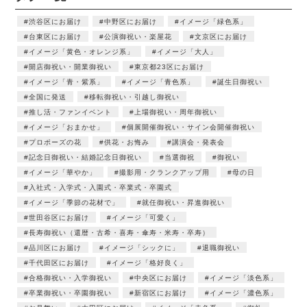
渋谷区にお届け
中野区にお届け
イメージ「緑色系」
台東区にお届け
公演御祝い・楽屋花
文京区にお届け
イメージ「黄色・オレンジ系」
イメージ「大人」
開店御祝い・開業御祝い
東京都23区にお届け
イメージ「青・紫系」
イメージ「青色系」
誕生日御祝い
全国に発送
移転御祝い・引越し御祝い
推し活・ファンイベント
上場御祝い・周年御祝い
イメージ「おまかせ」
個展開催御祝い・サイン会開催御祝い
プロポーズの花
供花・お悔み
講演会・発表会
記念日御祝い・結婚記念日御祝い
当選御祝
御祝い
イメージ「華やか」
撮影用・クランクアップ用
母の日
入社式・入学式・入園式・卒業式・卒園式
イメージ「季節の花材で」
就任御祝い・昇進御祝い
世田谷区にお届け
イメージ「可愛く」
長寿御祝い（還暦・古希・喜寿・傘寿・米寿・卒寿）
品川区にお届け
イメージ「シックに」
退職御祝い
千代田区にお届け
イメージ「格好良く」
合格御祝い・入学御祝い
中央区にお届け
イメージ「淡色系」
卒業御祝い・卒園御祝い
新宿区にお届け
イメージ「濃色系」