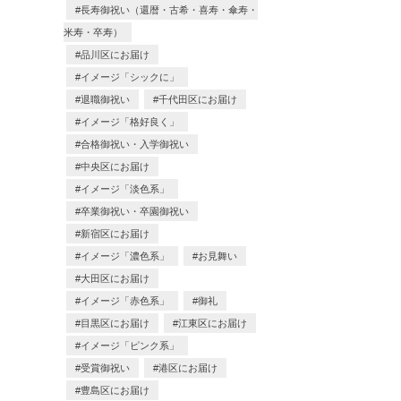
長寿御祝い（還暦・古希・喜寿・傘寿・
米寿・卒寿）
品川区にお届け
イメージ「シックに」
退職御祝い
千代田区にお届け
イメージ「格好良く」
合格御祝い・入学御祝い
中央区にお届け
イメージ「淡色系」
卒業御祝い・卒園御祝い
新宿区にお届け
イメージ「濃色系」
お見舞い
大田区にお届け
イメージ「赤色系」
御礼
目黒区にお届け
江東区にお届け
イメージ「ピンク系」
受賞御祝い
港区にお届け
豊島区にお届け