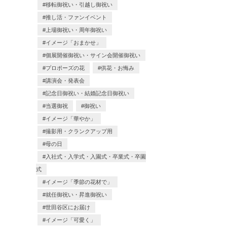
移転御祝い・引越し御祝い
推し活・ファンイベント
上場御祝い・周年御祝い
イメージ「おまかせ」
個展開催御祝い・サイン会開催御祝い
プロポーズの花
供花・お悔み
講演会・発表会
記念日御祝い・結婚記念日御祝い
当選御祝
御祝い
イメージ「華やか」
撮影用・クランクアップ用
母の日
入社式・入学式・入園式・卒業式・卒園
式
イメージ「季節の花材で」
就任御祝い・昇進御祝い
世田谷区にお届け
イメージ「可愛く」