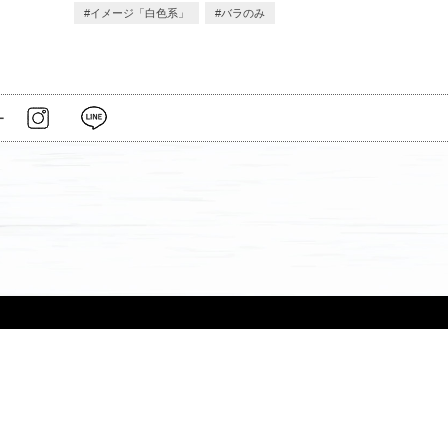
イメージ「白色系」
バラのみ
ー