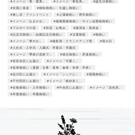
イメージ「青・紫系」
イメージ「青色系」
誕生日御祝い
全国に発送
移転御祝い・引越し御祝い
推し活・ファンイベント
上場御祝い・周年御祝い
イメージ「おまかせ」
個展開催御祝い・サイン会開催御祝い
プロポーズの花
供花・お悔み
講演会・発表会
記念日御祝い・結婚記念日御祝い
当選御祝
御祝い
イメージ「華やか」
撮影用・クランクアップ用
母の日
入社式・入学式・入園式・卒業式・卒園式
イメージ「季節の花材で」
就任御祝い・昇進御祝い
世田谷区にお届け
イメージ「可愛く」
長寿御祝い（還暦・古希・喜寿・傘寿・米寿・卒寿）
品川区にお届け
イメージ「シックに」
退職御祝い
千代田区にお届け
イメージ「格好良く」
合格御祝い・入学御祝い
中央区にお届け
イメージ「淡色系」
卒業御祝い・卒園御祝い