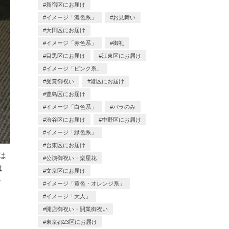
新宿区にお届け
イメージ「濃色系」
お見舞い
大田区にお届け
イメージ「赤色系」
御礼
目黒区にお届け
江東区にお届け
イメージ「ピンク系」
受賞御祝い
港区にお届け
豊島区にお届け
イメージ「白色系」
バラのみ
渋谷区にお届け
中野区にお届け
イメージ「緑色系」
台東区にお届け
は
公演御祝い・楽屋花
は
文京区にお届け
せ
イメージ「黄色・オレンジ系」
イメージ「大人」
開店御祝い・開業御祝い
東京都23区にお届け