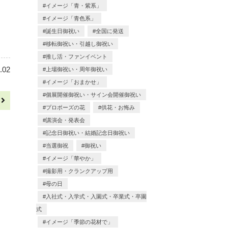
イメージ「青・紫系」
イメージ「青色系」
誕生日御祝い
全国に発送
移転御祝い・引越し御祝い
推し活・ファンイベント
.02
上場御祝い・周年御祝い
イメージ「おまかせ」
個展開催御祝い・サイン会開催御祝い
へ
プロポーズの花
供花・お悔み
講演会・発表会
記念日御祝い・結婚記念日御祝い
当選御祝
御祝い
イメージ「華やか」
撮影用・クランクアップ用
母の日
入社式・入学式・入園式・卒業式・卒園
式
イメージ「季節の花材で」