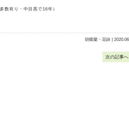
像多数有り・中目黒で16年）
胡蝶蘭・花鉢
| 2020.06
次の記事