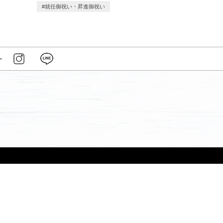
就任御祝い・昇進御祝い
ー