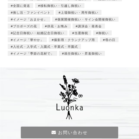
全国に発送
移転御祝い・引越し御祝い
推し活・ファンイベント
上場御祝い・周年御祝い
イメージ「おまかせ」
個展開催御祝い・サイン会開催御祝い
プロポーズの花
供花・お悔み
講演会・発表会
記念日御祝い・結婚記念日御祝い
当選御祝
御祝い
イメージ「華やか」
撮影用・クランクアップ用
母の日
入社式・入学式・入園式・卒業式・卒園式
イメージ「季節の花材で」
就任御祝い・昇進御祝い
お問い合わせ