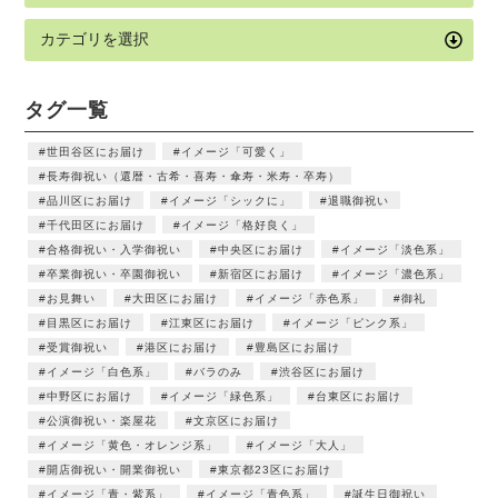
タグ一覧
世田谷区にお届け
イメージ「可愛く」
長寿御祝い（還暦・古希・喜寿・傘寿・米寿・卒寿）
品川区にお届け
イメージ「シックに」
退職御祝い
千代田区にお届け
イメージ「格好良く」
合格御祝い・入学御祝い
中央区にお届け
イメージ「淡色系」
卒業御祝い・卒園御祝い
新宿区にお届け
イメージ「濃色系」
お見舞い
大田区にお届け
イメージ「赤色系」
御礼
目黒区にお届け
江東区にお届け
イメージ「ピンク系」
受賞御祝い
港区にお届け
豊島区にお届け
イメージ「白色系」
バラのみ
渋谷区にお届け
中野区にお届け
イメージ「緑色系」
台東区にお届け
公演御祝い・楽屋花
文京区にお届け
イメージ「黄色・オレンジ系」
イメージ「大人」
開店御祝い・開業御祝い
東京都23区にお届け
イメージ「青・紫系」
イメージ「青色系」
誕生日御祝い