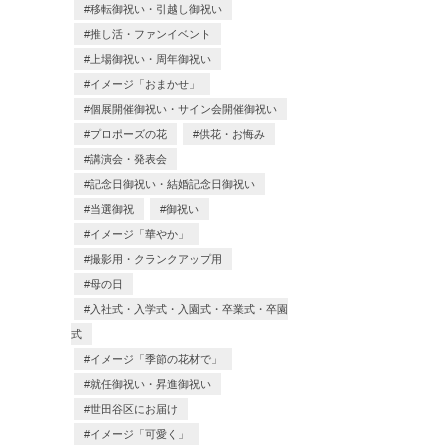
移転御祝い・引越し御祝い
推し活・ファンイベント
上場御祝い・周年御祝い
イメージ「おまかせ」
個展開催御祝い・サイン会開催御祝い
プロポーズの花
供花・お悔み
講演会・発表会
記念日御祝い・結婚記念日御祝い
当選御祝
御祝い
イメージ「華やか」
撮影用・クランクアップ用
母の日
入社式・入学式・入園式・卒業式・卒園
式
イメージ「季節の花材で」
就任御祝い・昇進御祝い
世田谷区にお届け
イメージ「可愛く」