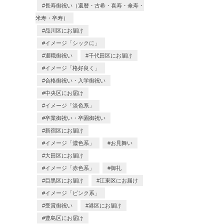
長寿御祝い（還暦・古希・喜寿・傘寿・
米寿・卒寿）
品川区にお届け
イメージ「シックに」
退職御祝い
千代田区にお届け
イメージ「格好良く」
合格御祝い・入学御祝い
中央区にお届け
イメージ「淡色系」
卒業御祝い・卒園御祝い
新宿区にお届け
イメージ「濃色系」
お見舞い
大田区にお届け
イメージ「赤色系」
御礼
目黒区にお届け
江東区にお届け
イメージ「ピンク系」
受賞御祝い
港区にお届け
豊島区にお届け