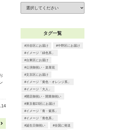
タグ一覧
渋谷区にお届け
中野区にお届け
イメージ「緑色系」
台東区にお届け
公演御祝い・楽屋花
お
文京区にお届け
ン
イメージ「黄色・オレンジ系」
イメージ「大人」
開店御祝い・開業御祝い
東京都23区にお届け
.14
イメージ「青・紫系」
イメージ「青色系」
へ
誕生日御祝い
全国に発送