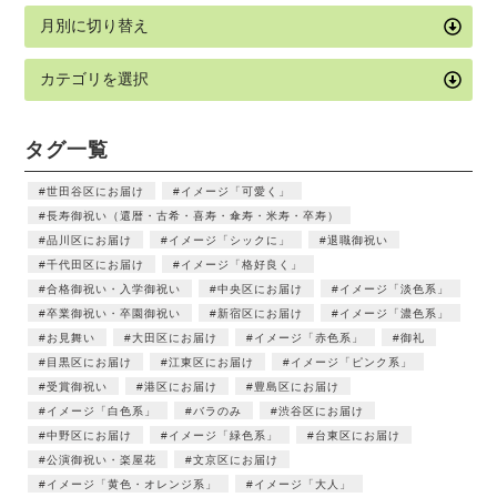
タグ一覧
世田谷区にお届け
イメージ「可愛く」
長寿御祝い（還暦・古希・喜寿・傘寿・米寿・卒寿）
品川区にお届け
イメージ「シックに」
退職御祝い
千代田区にお届け
イメージ「格好良く」
合格御祝い・入学御祝い
中央区にお届け
イメージ「淡色系」
卒業御祝い・卒園御祝い
新宿区にお届け
イメージ「濃色系」
お見舞い
大田区にお届け
イメージ「赤色系」
御礼
目黒区にお届け
江東区にお届け
イメージ「ピンク系」
受賞御祝い
港区にお届け
豊島区にお届け
イメージ「白色系」
バラのみ
渋谷区にお届け
中野区にお届け
イメージ「緑色系」
台東区にお届け
公演御祝い・楽屋花
文京区にお届け
イメージ「黄色・オレンジ系」
イメージ「大人」