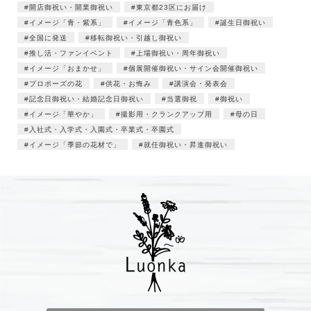
開店御祝い・開業御祝い
東京都23区にお届け
イメージ「青・紫系」
イメージ「青色系」
誕生日御祝い
全国に発送
移転御祝い・引越し御祝い
推し活・ファンイベント
上場御祝い・周年御祝い
イメージ「おまかせ」
個展開催御祝い・サイン会開催御祝い
プロポーズの花
供花・お悔み
講演会・発表会
記念日御祝い・結婚記念日御祝い
当選御祝
御祝い
イメージ「華やか」
撮影用・クランクアップ用
母の日
入社式・入学式・入園式・卒業式・卒園式
イメージ「季節の花材で」
就任御祝い・昇進御祝い