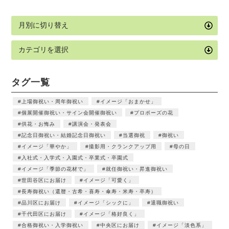
タグ一覧
上場御祝い・周年御祝い
イメージ「おまかせ」
個展開催御祝い・サイン会開催御祝い
プロポーズの花
供花・お悔み
講演会・発表会
記念日御祝い・結婚記念日御祝い
当選御祝
御祝い
イメージ「華やか」
撮影用・クランクアップ用
母の日
入社式・入学式・入園式・卒業式・卒園式
イメージ「季節の花材で」
就任御祝い・昇進御祝い
世田谷区にお届け
イメージ「可愛く」
長寿御祝い（還暦・古希・喜寿・傘寿・米寿・卒寿）
品川区にお届け
イメージ「シックに」
退職御祝い
千代田区にお届け
イメージ「格好良く」
合格御祝い・入学御祝い
中央区にお届け
イメージ「淡色系」