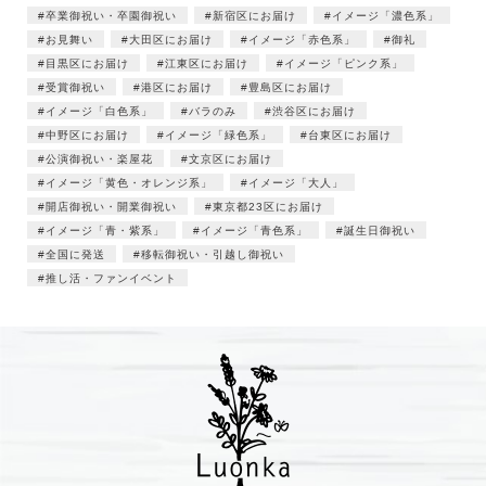
卒業御祝い・卒園御祝い
新宿区にお届け
イメージ「濃色系」
お見舞い
大田区にお届け
イメージ「赤色系」
御礼
目黒区にお届け
江東区にお届け
イメージ「ピンク系」
受賞御祝い
港区にお届け
豊島区にお届け
イメージ「白色系」
バラのみ
渋谷区にお届け
中野区にお届け
イメージ「緑色系」
台東区にお届け
公演御祝い・楽屋花
文京区にお届け
イメージ「黄色・オレンジ系」
イメージ「大人」
開店御祝い・開業御祝い
東京都23区にお届け
イメージ「青・紫系」
イメージ「青色系」
誕生日御祝い
全国に発送
移転御祝い・引越し御祝い
推し活・ファンイベント