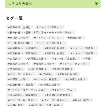
タグ一覧
世田谷区にお届け
イメージ「可愛く」
長寿御祝い（還暦・古希・喜寿・傘寿・米寿・卒寿）
品川区にお届け
イメージ「シックに」
退職御祝い
千代田区にお届け
イメージ「格好良く」
合格御祝い・入学御祝い
中央区にお届け
イメージ「淡色系」
卒業御祝い・卒園御祝い
新宿区にお届け
イメージ「濃色系」
お見舞い
大田区にお届け
イメージ「赤色系」
御礼
目黒区にお届け
江東区にお届け
イメージ「ピンク系」
受賞御祝い
港区にお届け
豊島区にお届け
イメージ「白色系」
バラのみ
渋谷区にお届け
中野区にお届け
イメージ「緑色系」
台東区にお届け
公演御祝い・楽屋花
文京区にお届け
イメージ「黄色・オレンジ系」
イメージ「大人」
開店御祝い・開業御祝い
東京都23区にお届け
イメージ「青・紫系」
イメージ「青色系」
誕生日御祝い
全国に発送
移転御祝い・引越し御祝い