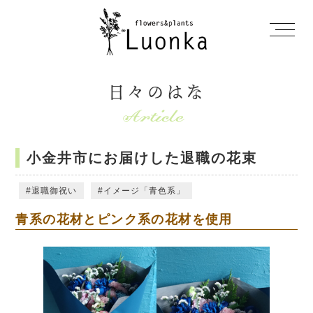
日々のはな
小金井市にお届けした退職の花束
退職御祝い
イメージ「青色系」
青系の花材とピンク系の花材を使用