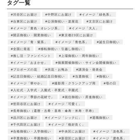
タグ一覧
渋谷区にお届け
中野区にお届け
イメージ「緑色系」
台東区にお届け
公演御祝い・楽屋花
文京区にお届け
イメージ「黄色・オレンジ系」
イメージ「大人」
開店御祝い・開業御祝い
東京都23区にお届け
イメージ「青・紫系」
イメージ「青色系」
誕生日御祝い
全国に発送
移転御祝い・引越し御祝い
推し活・ファンイベント
上場御祝い・周年御祝い
イメージ「おまかせ」
個展開催御祝い・サイン会開催御祝い
プロポーズの花
供花・お悔み
講演会・発表会
記念日御祝い・結婚記念日御祝い
当選御祝
御祝い
イメージ「華やか」
撮影用・クランクアップ用
母の日
入社式・入学式・入園式・卒業式・卒園式
イメージ「季節の花材で」
就任御祝い・昇進御祝い
世田谷区にお届け
イメージ「可愛く」
長寿御祝い（還暦・古希・喜寿・傘寿・米寿・卒寿）
品川区にお届け
イメージ「シックに」
退職御祝い
千代田区にお届け
イメージ「格好良く」
合格御祝い・入学御祝い
中央区にお届け
イメージ「淡色系」
卒業御祝い・卒園御祝い
新宿区にお届け
イメージ「濃色系」