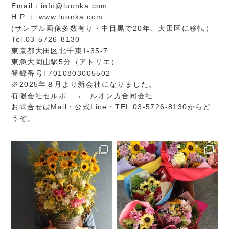
Email：
info@luonka.com
H P ：
www.luonka.com
(サンプル画像多数有り・中目黒で20年、大田区に移転）
Tel.03-5726-8130
東京都大田区北千束1-35-7
東急大岡山駅5分（アトリエ）
登録番号T7010803005502
※2025年８月より新会社になりました。
有限会社セルボ → ルオンカ合同会社
お問合せは
Mail
・
公式Line
・TEL 03-5726-8130からど
うぞ。