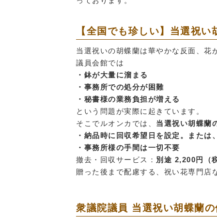
っております。
【全国でも珍しい】当選祝い
当選祝いの胡蝶蘭は華やかな反面、花
議員会館では
・鉢が大量に溜まる
・事務所での処分が困難
・秘書様の業務負担が増える
という問題が実際に起きています。
そこでルオンカでは、
当選祝い胡蝶蘭
・納品時に回収希望日を設定。または
・事務所様の手間は一切不要
撤去・回収サービス：
別途 2,200円
贈った後まで配慮する、祝い花専門店
衆議院議員 当選祝い胡蝶蘭の