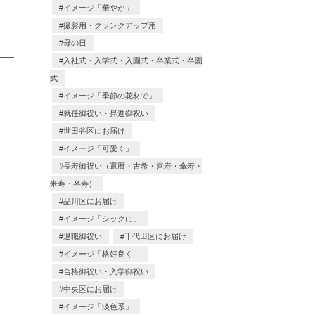
イメージ「華やか」
撮影用・クランクアップ用
母の日
入社式・入学式・入園式・卒業式・卒園
式
イメージ「季節の花材で」
就任御祝い・昇進御祝い
世田谷区にお届け
イメージ「可愛く」
長寿御祝い（還暦・古希・喜寿・傘寿・
米寿・卒寿）
品川区にお届け
イメージ「シックに」
退職御祝い
千代田区にお届け
イメージ「格好良く」
合格御祝い・入学御祝い
中央区にお届け
イメージ「淡色系」