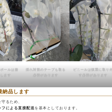
段ボールは撤
揺れ対策のテープも取る
ビニールは慎重に取り
収します
必要があります
す必要があります
接納品します
を守るため、
ッフによる直接配送
を基本としております。