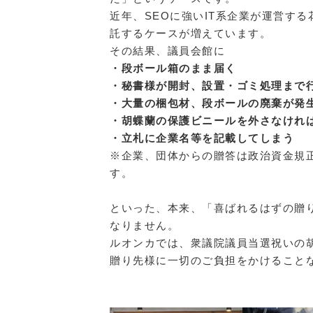
近年、SEOに強いIT系企業が運営す
託するケースが増えています。
その結果、議員会館に
・段ボール箱のまま届く
・秘書様が開封、設置・ゴミ処理まで
・大量の梱包材、段ボールの廃棄が発
・胡蝶蘭の保護ビニールを外さなけれ
・立札に企業名等を記載してしまう
※企業、団体からの贈答は政治資金規
す。
といった、本来、「喜ばれるはずの贈
なりません。
ルオンカでは、衆議院議員当選祝いの
贈り先様に一切のご負担をかけること