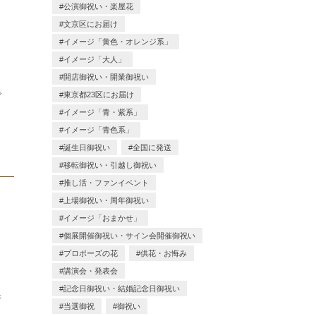
公演御祝い・楽屋花
文京区にお届け
イメージ「黄色・オレンジ系」
イメージ「大人」
開店御祝い・開業御祝い
で
東京都23区にお届け
イメージ「青・紫系」
イメージ「青色系」
誕生日御祝い
全国に発送
移転御祝い・引越し御祝い
推し活・ファンイベント
上場御祝い・周年御祝い
イメージ「おまかせ」
個展開催御祝い・サイン会開催御祝い
プロポーズの花
供花・お悔み
講演会・発表会
記念日御祝い・結婚記念日御祝い
行
当選御祝
御祝い