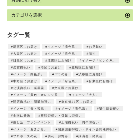
タグ一覧
新宿区にお届け
イメージ「濃色系」
お見舞い
大田区にお届け
イメージ「赤色系」
御礼
目黒区にお届け
江東区にお届け
イメージ「ピンク系」
受賞御祝い
港区にお届け
豊島区にお届け
イメージ「白色系」
バラのみ
渋谷区にお届け
中野区にお届け
イメージ「緑色系」
台東区にお届け
公演御祝い・楽屋花
文京区にお届け
イメージ「黄色・オレンジ系」
イメージ「大人」
開店御祝い・開業御祝い
東京都23区にお届け
イメージ「青・紫系」
イメージ「青色系」
誕生日御祝い
全国に発送
移転御祝い・引越し御祝い
推し活・ファンイベント
上場御祝い・周年御祝い
イメージ「おまかせ」
個展開催御祝い・サイン会開催御祝い
プロポーズの花
供花・お悔み
講演会・発表会