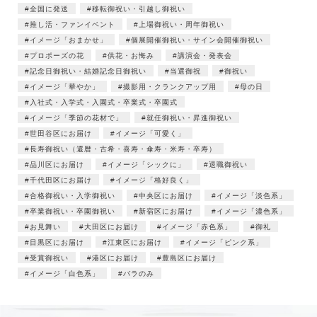
全国に発送
移転御祝い・引越し御祝い
推し活・ファンイベント
上場御祝い・周年御祝い
イメージ「おまかせ」
個展開催御祝い・サイン会開催御祝い
プロポーズの花
供花・お悔み
講演会・発表会
記念日御祝い・結婚記念日御祝い
当選御祝
御祝い
イメージ「華やか」
撮影用・クランクアップ用
母の日
入社式・入学式・入園式・卒業式・卒園式
イメージ「季節の花材で」
就任御祝い・昇進御祝い
世田谷区にお届け
イメージ「可愛く」
長寿御祝い（還暦・古希・喜寿・傘寿・米寿・卒寿）
品川区にお届け
イメージ「シックに」
退職御祝い
千代田区にお届け
イメージ「格好良く」
合格御祝い・入学御祝い
中央区にお届け
イメージ「淡色系」
卒業御祝い・卒園御祝い
新宿区にお届け
イメージ「濃色系」
お見舞い
大田区にお届け
イメージ「赤色系」
御礼
目黒区にお届け
江東区にお届け
イメージ「ピンク系」
受賞御祝い
港区にお届け
豊島区にお届け
イメージ「白色系」
バラのみ