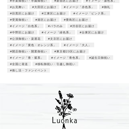
卒業御祝い・卒園御祝い
新宿区にお届け
イメージ「濃色系」
お見舞い
大田区にお届け
イメージ「赤色系」
御礼
目黒区にお届け
江東区にお届け
イメージ「ピンク系」
受賞御祝い
港区にお届け
豊島区にお届け
イメージ「白色系」
バラのみ
渋谷区にお届け
中野区にお届け
イメージ「緑色系」
台東区にお届け
公演御祝い・楽屋花
文京区にお届け
イメージ「黄色・オレンジ系」
イメージ「大人」
開店御祝い・開業御祝い
東京都23区にお届け
イメージ「青・紫系」
イメージ「青色系」
誕生日御祝い
全国に発送
移転御祝い・引越し御祝い
推し活・ファンイベント