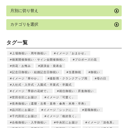
タグ一覧
上場御祝い・周年御祝い
イメージ「おまかせ」
個展開催御祝い・サイン会開催御祝い
プロポーズの花
供花・お悔み
講演会・発表会
記念日御祝い・結婚記念日御祝い
当選御祝
御祝い
イメージ「華やか」
撮影用・クランクアップ用
母の日
入社式・入学式・入園式・卒業式・卒園式
イメージ「季節の花材で」
就任御祝い・昇進御祝い
世田谷区にお届け
イメージ「可愛く」
長寿御祝い（還暦・古希・喜寿・傘寿・米寿・卒寿）
品川区にお届け
イメージ「シックに」
退職御祝い
千代田区にお届け
イメージ「格好良く」
合格御祝い・入学御祝い
中央区にお届け
イメージ「淡色系」