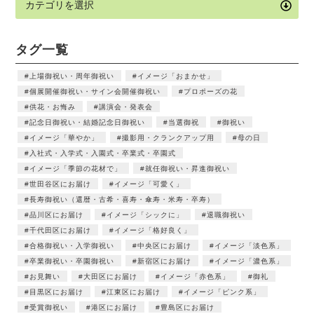
タグ一覧
上場御祝い・周年御祝い
イメージ「おまかせ」
個展開催御祝い・サイン会開催御祝い
プロポーズの花
供花・お悔み
講演会・発表会
記念日御祝い・結婚記念日御祝い
当選御祝
御祝い
イメージ「華やか」
撮影用・クランクアップ用
母の日
入社式・入学式・入園式・卒業式・卒園式
イメージ「季節の花材で」
就任御祝い・昇進御祝い
世田谷区にお届け
イメージ「可愛く」
長寿御祝い（還暦・古希・喜寿・傘寿・米寿・卒寿）
品川区にお届け
イメージ「シックに」
退職御祝い
千代田区にお届け
イメージ「格好良く」
合格御祝い・入学御祝い
中央区にお届け
イメージ「淡色系」
卒業御祝い・卒園御祝い
新宿区にお届け
イメージ「濃色系」
お見舞い
大田区にお届け
イメージ「赤色系」
御礼
目黒区にお届け
江東区にお届け
イメージ「ピンク系」
受賞御祝い
港区にお届け
豊島区にお届け