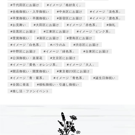
千代田区にお届け
イメージ「格好良く」
合格御祝い・入学御祝い
中央区にお届け
イメージ「淡色系」
卒業御祝い・卒園御祝い
新宿区にお届け
イメージ「濃色系」
お見舞い
大田区にお届け
イメージ「赤色系」
御礼
目黒区にお届け
江東区にお届け
イメージ「ピンク系」
受賞御祝い
港区にお届け
豊島区にお届け
イメージ「白色系」
バラのみ
渋谷区にお届け
中野区にお届け
イメージ「緑色系」
台東区にお届け
公演御祝い・楽屋花
文京区にお届け
イメージ「黄色・オレンジ系」
イメージ「大人」
開店御祝い・開業御祝い
東京都23区にお届け
イメージ「青・紫系」
イメージ「青色系」
誕生日御祝い
全国に発送
移転御祝い・引越し御祝い
推し活・ファンイベント