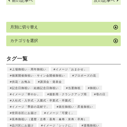
前の記事へ
次の記事へ
タグ一覧
上場御祝い・周年御祝い
イメージ「おまかせ」
個展開催御祝い・サイン会開催御祝い
プロポーズの花
供花・お悔み
講演会・発表会
記念日御祝い・結婚記念日御祝い
当選御祝
御祝い
イメージ「華やか」
撮影用・クランクアップ用
母の日
入社式・入学式・入園式・卒業式・卒園式
イメージ「季節の花材で」
就任御祝い・昇進御祝い
世田谷区にお届け
イメージ「可愛く」
長寿御祝い（還暦・古希・喜寿・傘寿・米寿・卒寿）
品川区にお届け
イメージ「シックに」
退職御祝い