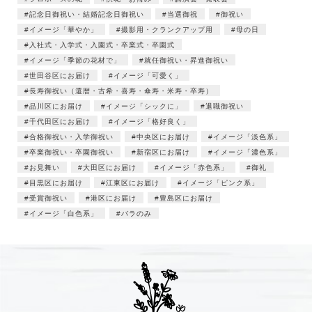
記念日御祝い・結婚記念日御祝い
当選御祝
御祝い
イメージ「華やか」
撮影用・クランクアップ用
母の日
入社式・入学式・入園式・卒業式・卒園式
イメージ「季節の花材で」
就任御祝い・昇進御祝い
世田谷区にお届け
イメージ「可愛く」
長寿御祝い（還暦・古希・喜寿・傘寿・米寿・卒寿）
品川区にお届け
イメージ「シックに」
退職御祝い
千代田区にお届け
イメージ「格好良く」
合格御祝い・入学御祝い
中央区にお届け
イメージ「淡色系」
卒業御祝い・卒園御祝い
新宿区にお届け
イメージ「濃色系」
お見舞い
大田区にお届け
イメージ「赤色系」
御礼
目黒区にお届け
江東区にお届け
イメージ「ピンク系」
受賞御祝い
港区にお届け
豊島区にお届け
イメージ「白色系」
バラのみ