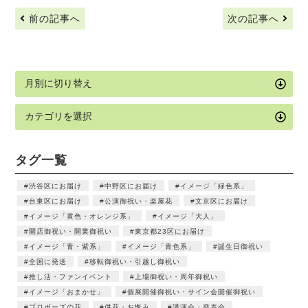
前の記事へ
次の記事へ
タグ一覧
渋谷区にお届け
中野区にお届け
イメージ「緑色系」
台東区にお届け
公演御祝い・楽屋花
文京区にお届け
イメージ「黄色・オレンジ系」
イメージ「大人」
開店御祝い・開業御祝い
東京都23区にお届け
イメージ「青・紫系」
イメージ「青色系」
誕生日御祝い
全国に発送
移転御祝い・引越し御祝い
推し活・ファンイベント
上場御祝い・周年御祝い
イメージ「おまかせ」
個展開催御祝い・サイン会開催御祝い
プロポーズの花
供花・お悔み
講演会・発表会