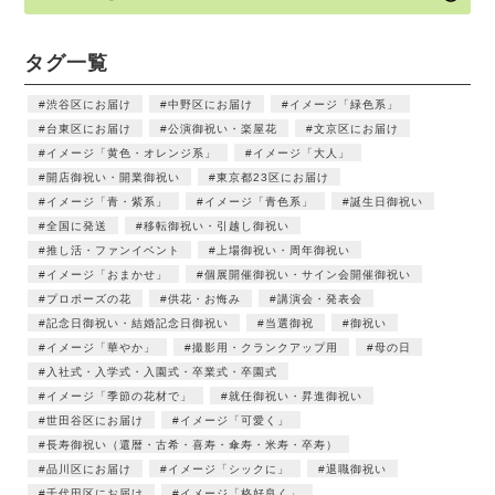
タグ一覧
渋谷区にお届け
中野区にお届け
イメージ「緑色系」
台東区にお届け
公演御祝い・楽屋花
文京区にお届け
イメージ「黄色・オレンジ系」
イメージ「大人」
開店御祝い・開業御祝い
東京都23区にお届け
イメージ「青・紫系」
イメージ「青色系」
誕生日御祝い
全国に発送
移転御祝い・引越し御祝い
推し活・ファンイベント
上場御祝い・周年御祝い
イメージ「おまかせ」
個展開催御祝い・サイン会開催御祝い
プロポーズの花
供花・お悔み
講演会・発表会
記念日御祝い・結婚記念日御祝い
当選御祝
御祝い
イメージ「華やか」
撮影用・クランクアップ用
母の日
入社式・入学式・入園式・卒業式・卒園式
イメージ「季節の花材で」
就任御祝い・昇進御祝い
世田谷区にお届け
イメージ「可愛く」
長寿御祝い（還暦・古希・喜寿・傘寿・米寿・卒寿）
品川区にお届け
イメージ「シックに」
退職御祝い
千代田区にお届け
イメージ「格好良く」