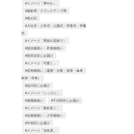
イメージ「華やか」
撮影用・クランクアップ用
母の日
入社式・入学式・入園式・卒業式・卒園
式
イメージ「季節の花材で」
就任御祝い・昇進御祝い
世田谷区にお届け
イメージ「可愛く」
長寿御祝い（還暦・古希・喜寿・傘寿・
米寿・卒寿）
品川区にお届け
イメージ「シックに」
退職御祝い
千代田区にお届け
イメージ「格好良く」
合格御祝い・入学御祝い
中央区にお届け
イメージ「淡色系」