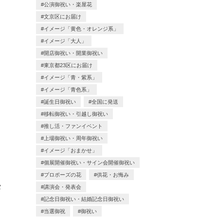
公演御祝い・楽屋花
文京区にお届け
イメージ「黄色・オレンジ系」
イメージ「大人」
開店御祝い・開業御祝い
東京都23区にお届け
イメージ「青・紫系」
イメージ「青色系」
誕生日御祝い
全国に発送
移転御祝い・引越し御祝い
推し活・ファンイベント
上場御祝い・周年御祝い
イメージ「おまかせ」
個展開催御祝い・サイン会開催御祝い
プロポーズの花
供花・お悔み
タ
講演会・発表会
記念日御祝い・結婚記念日御祝い
当選御祝
御祝い