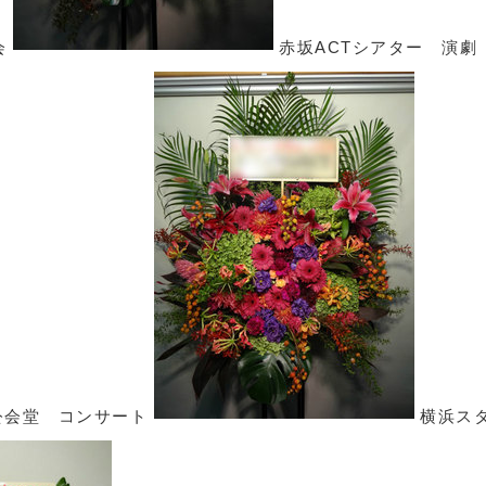
会
赤坂ACTシアター 演劇
公会堂 コンサート
横浜ス