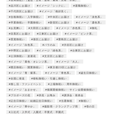
長寿御祝い（還暦・古希・喜寿・傘寿・米寿・卒寿）
品川区にお届け
イメージ「シックに」
退職御祝い
千代田区にお届け
イメージ「格好良く」
合格御祝い・入学御祝い
中央区にお届け
イメージ「淡色系」
卒業御祝い・卒園御祝い
新宿区にお届け
イメージ「濃色系」
お見舞い
大田区にお届け
イメージ「赤色系」
御礼
目黒区にお届け
江東区にお届け
イメージ「ピンク系」
受賞御祝い
港区にお届け
豊島区にお届け
イメージ「白色系」
バラのみ
渋谷区にお届け
中野区にお届け
イメージ「緑色系」
台東区にお届け
公演御祝い・楽屋花
文京区にお届け
イメージ「黄色・オレンジ系」
イメージ「大人」
開店御祝い・開業御祝い
東京都23区にお届け
イメージ「青・紫系」
イメージ「青色系」
誕生日御祝い
全国に発送
移転御祝い・引越し御祝い
推し活・ファンイベント
上場御祝い・周年御祝い
イメージ「おまかせ」
個展開催御祝い・サイン会開催御祝い
プロポーズの花
供花・お悔み
講演会・発表会
記念日御祝い・結婚記念日御祝い
当選御祝
御祝い
イメージ「華やか」
撮影用・クランクアップ用
母の日
入社式・入学式・入園式・卒業式・卒園式