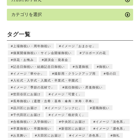
タグ一覧
上場御祝い・周年御祝い
イメージ「おまかせ」
個展開催御祝い・サイン会開催御祝い
プロポーズの花
供花・お悔み
講演会・発表会
記念日御祝い・結婚記念日御祝い
当選御祝
御祝い
イメージ「華やか」
撮影用・クランクアップ用
母の日
入社式・入学式・入園式・卒業式・卒園式
イメージ「季節の花材で」
就任御祝い・昇進御祝い
世田谷区にお届け
イメージ「可愛く」
長寿御祝い（還暦・古希・喜寿・傘寿・米寿・卒寿）
品川区にお届け
イメージ「シックに」
退職御祝い
千代田区にお届け
イメージ「格好良く」
合格御祝い・入学御祝い
中央区にお届け
イメージ「淡色系」
卒業御祝い・卒園御祝い
新宿区にお届け
イメージ「濃色系」
お見舞い
大田区にお届け
イメージ「赤色系」
御礼