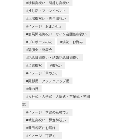
移転御祝い・引越し御祝い
推し活・ファンイベント
上場御祝い・周年御祝い
イメージ「おまかせ」
個展開催御祝い・サイン会開催御祝い
プロポーズの花
供花・お悔み
講演会・発表会
記念日御祝い・結婚記念日御祝い
当選御祝
御祝い
イメージ「華やか」
撮影用・クランクアップ用
母の日
入社式・入学式・入園式・卒業式・卒園
式
イメージ「季節の花材で」
就任御祝い・昇進御祝い
世田谷区にお届け
イメージ「可愛く」