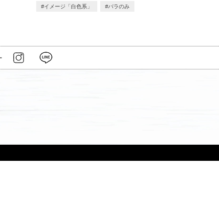
イメージ「白色系」
バラのみ
ー