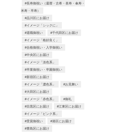
長寿御祝い（還暦・古希・喜寿・傘寿・
米寿・卒寿）
品川区にお届け
イメージ「シックに」
退職御祝い
千代田区にお届け
イメージ「格好良く」
合格御祝い・入学御祝い
中央区にお届け
イメージ「淡色系」
卒業御祝い・卒園御祝い
新宿区にお届け
イメージ「濃色系」
お見舞い
大田区にお届け
イメージ「赤色系」
御礼
目黒区にお届け
江東区にお届け
イメージ「ピンク系」
受賞御祝い
港区にお届け
豊島区にお届け