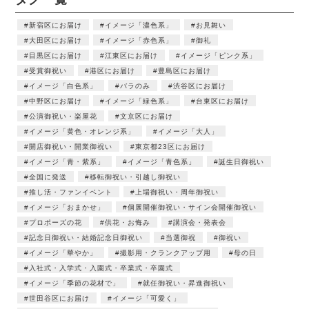
新宿区にお届け
イメージ「濃色系」
お見舞い
大田区にお届け
イメージ「赤色系」
御礼
目黒区にお届け
江東区にお届け
イメージ「ピンク系」
受賞御祝い
港区にお届け
豊島区にお届け
イメージ「白色系」
バラのみ
渋谷区にお届け
中野区にお届け
イメージ「緑色系」
台東区にお届け
公演御祝い・楽屋花
文京区にお届け
イメージ「黄色・オレンジ系」
イメージ「大人」
開店御祝い・開業御祝い
東京都23区にお届け
イメージ「青・紫系」
イメージ「青色系」
誕生日御祝い
全国に発送
移転御祝い・引越し御祝い
推し活・ファンイベント
上場御祝い・周年御祝い
イメージ「おまかせ」
個展開催御祝い・サイン会開催御祝い
プロポーズの花
供花・お悔み
講演会・発表会
記念日御祝い・結婚記念日御祝い
当選御祝
御祝い
イメージ「華やか」
撮影用・クランクアップ用
母の日
入社式・入学式・入園式・卒業式・卒園式
イメージ「季節の花材で」
就任御祝い・昇進御祝い
世田谷区にお届け
イメージ「可愛く」