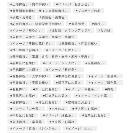
上場御祝い・周年御祝い
イメージ「おまかせ」
個展開催御祝い・サイン会開催御祝い
プロポーズの花
供花・お悔み
講演会・発表会
記念日御祝い・結婚記念日御祝い
当選御祝
御祝い
イメージ「華やか」
撮影用・クランクアップ用
母の日
入社式・入学式・入園式・卒業式・卒園式
イメージ「季節の花材で」
就任御祝い・昇進御祝い
世田谷区にお届け
イメージ「可愛く」
長寿御祝い（還暦・古希・喜寿・傘寿・米寿・卒寿）
品川区にお届け
イメージ「シックに」
退職御祝い
千代田区にお届け
イメージ「格好良く」
合格御祝い・入学御祝い
中央区にお届け
イメージ「淡色系」
卒業御祝い・卒園御祝い
新宿区にお届け
イメージ「濃色系」
お見舞い
大田区にお届け
イメージ「赤色系」
御礼
目黒区にお届け
江東区にお届け
イメージ「ピンク系」
受賞御祝い
港区にお届け
豊島区にお届け
イメージ「白色系」
バラのみ
渋谷区にお届け
中野区にお届け
イメージ「緑色系」
台東区にお届け
公演御祝い・楽屋花
文京区にお届け
イメージ「黄色・オレンジ系」
イメージ「大人」