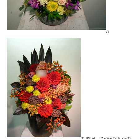
A
T 昨日、ZeppTokyoの