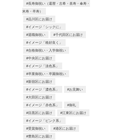
長寿御祝い（還暦・古希・喜寿・傘寿・
米寿・卒寿）
品川区にお届け
イメージ「シックに」
退職御祝い
千代田区にお届け
イメージ「格好良く」
合格御祝い・入学御祝い
中央区にお届け
イメージ「淡色系」
卒業御祝い・卒園御祝い
新宿区にお届け
イメージ「濃色系」
お見舞い
大田区にお届け
イメージ「赤色系」
御礼
目黒区にお届け
江東区にお届け
イメージ「ピンク系」
受賞御祝い
港区にお届け
豊島区にお届け