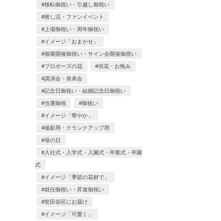
移転御祝い・引越し御祝い
推し活・ファンイベント
上場御祝い・周年御祝い
イメージ「おまかせ」
個展開催御祝い・サイン会開催御祝い
プロポーズの花
供花・お悔み
講演会・発表会
記念日御祝い・結婚記念日御祝い
当選御祝
御祝い
イメージ「華やか」
撮影用・クランクアップ用
母の日
入社式・入学式・入園式・卒業式・卒園
式
イメージ「季節の花材で」
就任御祝い・昇進御祝い
世田谷区にお届け
イメージ「可愛く」