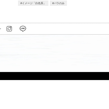
イメージ「白色系」
バラのみ
ー