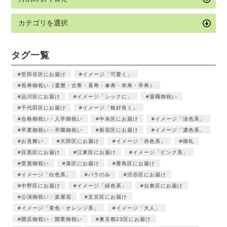
タグ一覧
世田谷区にお届け
イメージ「可愛く」
長寿御祝い（還暦・古希・喜寿・傘寿・米寿・卒寿）
品川区にお届け
イメージ「シックに」
退職御祝い
千代田区にお届け
イメージ「格好良く」
合格御祝い・入学御祝い
中央区にお届け
イメージ「淡色系」
卒業御祝い・卒園御祝い
新宿区にお届け
イメージ「濃色系」
お見舞い
大田区にお届け
イメージ「赤色系」
御礼
目黒区にお届け
江東区にお届け
イメージ「ピンク系」
受賞御祝い
港区にお届け
豊島区にお届け
イメージ「白色系」
バラのみ
渋谷区にお届け
中野区にお届け
イメージ「緑色系」
台東区にお届け
公演御祝い・楽屋花
文京区にお届け
イメージ「黄色・オレンジ系」
イメージ「大人」
開店御祝い・開業御祝い
東京都23区にお届け