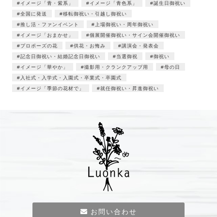
イメージ「青・紫系」
イメージ「青色系」
誕生日御祝い
全国に発送
移転御祝い・引越し御祝い
推し活・ファンイベント
上場御祝い・周年御祝い
イメージ「おまかせ」
個展開催御祝い・サイン会開催御祝い
プロポーズの花
供花・お悔み
講演会・発表会
記念日御祝い・結婚記念日御祝い
当選御祝
御祝い
イメージ「華やか」
撮影用・クランクアップ用
母の日
入社式・入学式・入園式・卒業式・卒園式
イメージ「季節の花材で」
就任御祝い・昇進御祝い
お問い合わせ