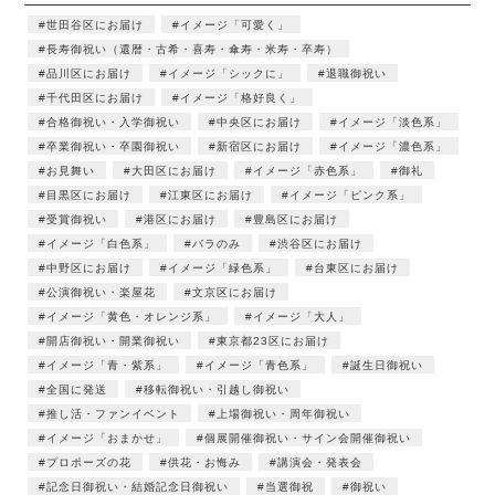
世田谷区にお届け
イメージ「可愛く」
長寿御祝い（還暦・古希・喜寿・傘寿・米寿・卒寿）
品川区にお届け
イメージ「シックに」
退職御祝い
千代田区にお届け
イメージ「格好良く」
合格御祝い・入学御祝い
中央区にお届け
イメージ「淡色系」
卒業御祝い・卒園御祝い
新宿区にお届け
イメージ「濃色系」
お見舞い
大田区にお届け
イメージ「赤色系」
御礼
目黒区にお届け
江東区にお届け
イメージ「ピンク系」
受賞御祝い
港区にお届け
豊島区にお届け
イメージ「白色系」
バラのみ
渋谷区にお届け
中野区にお届け
イメージ「緑色系」
台東区にお届け
公演御祝い・楽屋花
文京区にお届け
イメージ「黄色・オレンジ系」
イメージ「大人」
開店御祝い・開業御祝い
東京都23区にお届け
イメージ「青・紫系」
イメージ「青色系」
誕生日御祝い
全国に発送
移転御祝い・引越し御祝い
推し活・ファンイベント
上場御祝い・周年御祝い
イメージ「おまかせ」
個展開催御祝い・サイン会開催御祝い
プロポーズの花
供花・お悔み
講演会・発表会
記念日御祝い・結婚記念日御祝い
当選御祝
御祝い