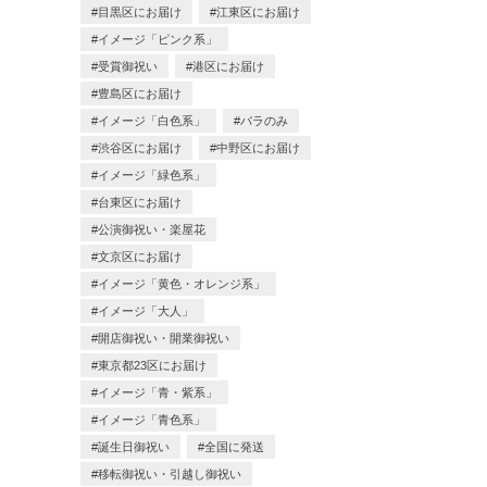
目黒区にお届け
江東区にお届け
イメージ「ピンク系」
受賞御祝い
港区にお届け
豊島区にお届け
イメージ「白色系」
バラのみ
渋谷区にお届け
中野区にお届け
イメージ「緑色系」
台東区にお届け
公演御祝い・楽屋花
文京区にお届け
イメージ「黄色・オレンジ系」
イメージ「大人」
開店御祝い・開業御祝い
東京都23区にお届け
イメージ「青・紫系」
イメージ「青色系」
誕生日御祝い
全国に発送
移転御祝い・引越し御祝い