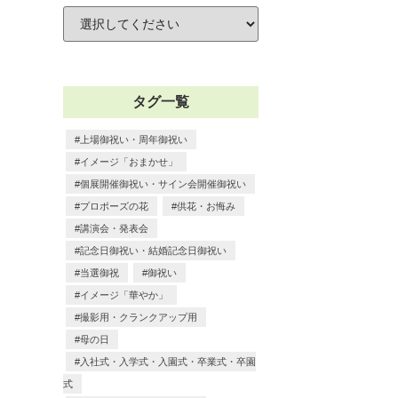
タグ一覧
上場御祝い・周年御祝い
イメージ「おまかせ」
個展開催御祝い・サイン会開催御祝い
プロポーズの花
供花・お悔み
講演会・発表会
記念日御祝い・結婚記念日御祝い
当選御祝
御祝い
イメージ「華やか」
撮影用・クランクアップ用
母の日
入社式・入学式・入園式・卒業式・卒園
式