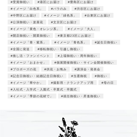
受賞御祝い
港区にお届け
豊島区にお届け
イメージ「白色系」
バラのみ
渋谷区にお届け
中野区にお届け
イメージ「緑色系」
台東区にお届け
公演御祝い・楽屋花
文京区にお届け
イメージ「黄色・オレンジ系」
イメージ「大人」
開店御祝い・開業御祝い
東京都23区にお届け
イメージ「青・紫系」
イメージ「青色系」
誕生日御祝い
全国に発送
移転御祝い・引越し御祝い
推し活・ファンイベント
上場御祝い・周年御祝い
イメージ「おまかせ」
個展開催御祝い・サイン会開催御祝い
プロポーズの花
供花・お悔み
講演会・発表会
記念日御祝い・結婚記念日御祝い
当選御祝
御祝い
イメージ「華やか」
撮影用・クランクアップ用
母の日
入社式・入学式・入園式・卒業式・卒園式
イメージ「季節の花材で」
就任御祝い・昇進御祝い