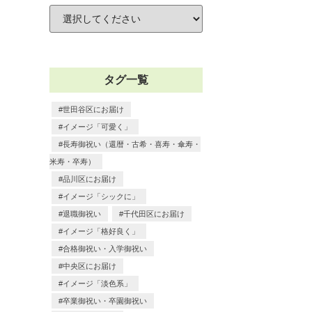
タグ一覧
世田谷区にお届け
イメージ「可愛く」
長寿御祝い（還暦・古希・喜寿・傘寿・
米寿・卒寿）
品川区にお届け
イメージ「シックに」
退職御祝い
千代田区にお届け
イメージ「格好良く」
合格御祝い・入学御祝い
中央区にお届け
イメージ「淡色系」
卒業御祝い・卒園御祝い