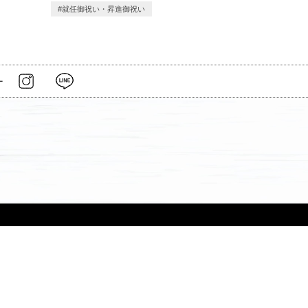
就任御祝い・昇進御祝い
ー