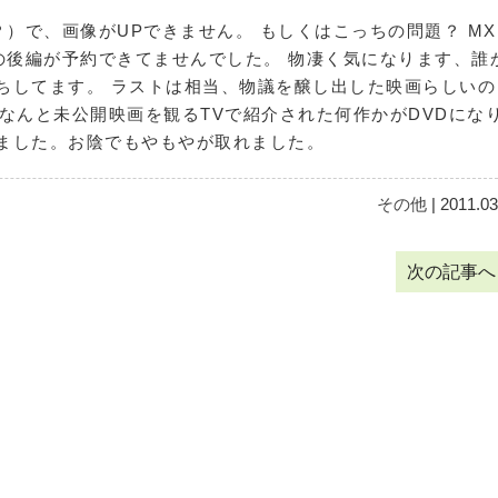
）で、画像がUPできません。 もしくはこっちの問題？ MX
の後編が予約できてませんでした。 物凄く気になります、誰
ちしてます。 ラストは相当、物議を醸し出した映画らしいの
月 なんと未公開映画を観るTVで紹介された何作かがDVDにな
きました。お陰でもやもやが取れました。
その他
| 2011.03
次の記事