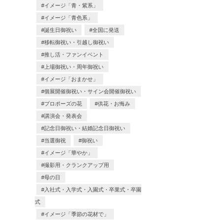
イメージ「青・紫系」
イメージ「青色系」
誕生日御祝い
全国に発送
移転御祝い・引越し御祝い
推し活・ファンイベント
上場御祝い・周年御祝い
イメージ「おまかせ」
個展開催御祝い・サイン会開催御祝い
プロポーズの花
供花・お悔み
講演会・発表会
記念日御祝い・結婚記念日御祝い
当選御祝
御祝い
イメージ「華やか」
撮影用・クランクアップ用
母の日
入社式・入学式・入園式・卒業式・卒園
式
イメージ「季節の花材で」